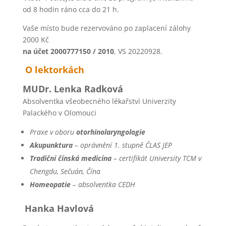
od 8 hodin ráno cca do 21 h.
Vaše místo bude rezervováno po zaplacení zálohy
2000 Kč
na účet
2000777150 / 2010
, VS 20220928.
O lektorkách
MUDr. Lenka Radková
Absolventka všeobecného lékařství Univerzity
Palackého v Olomouci
Praxe v oboru
otorhinolaryngologie
Akupunktura
– oprávnění 1. stupně ČLAS JEP
Tradiční čínská medicína
– certifikát University TCM v
Chengdu, Sečuán, Čína
Homeopatie
– absolventka CEDH
Hanka Havlová