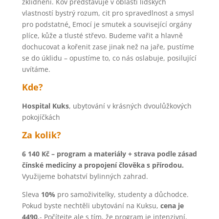
zklidnění. Kov představuje v oblasti lidských
vlastností bystrý rozum, cit pro spravedlnost a smysl
pro podstatné
.
Emocí je smutek a související orgány
plíce, kůže a tlusté střevo. Budeme vařit a hlavně
dochucovat a kořenit zase jinak než na jaře, pustíme
se do úklidu – opustíme to, co nás oslabuje, posilující
uvítáme.
Kde?
Hospital Kuks
, ubytování v krásných dvoulůžkových
pokojíčkách
Za kolik?
6 140 Kč – program a materiály + strava podle zásad
čínské medicíny a propojení člověka s přírodou.
Využijeme bohatství bylinných zahrad.
Sleva
10%
pro samoživitelky, studenty a důchodce.
Pokud byste nechtěli ubytování na Kuksu,
cena je
4490
,- Počítejte ale s tím, že program je intenzivní,