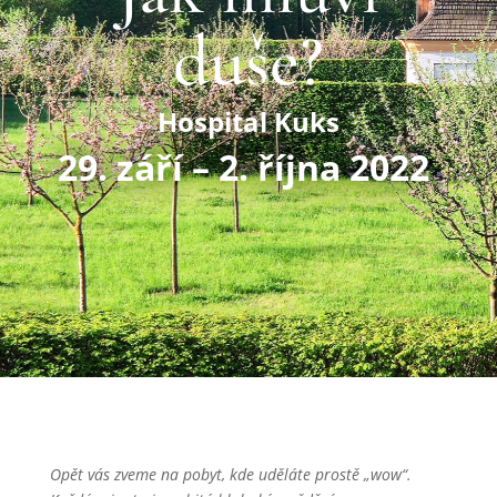
duše?
Hospital Kuks
29. září – 2. října 2022
Opět vás zveme na pobyt, kde uděláte
prostě „wow“.