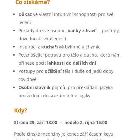
Co získáme?
Důkaz
ve vlastní intuitivní schopnosti pro své
léčení
Poklady do své osobní „
banky zdraví“
– postupy,
dovednosti, zkušenosti
Inspiraci z
kuchařské
bylinné alchymie
Povznášející potravu pro tělo a ducha, která nám
přinese pocit
lehkosti do dalších dní
Postupy pro
očištění
těla i duše od jedů doby
covidové
Osobní slovník
pojmů, pro překládání jazyka
podvědomí do srozumitelné logiky
Kdy?
Středa 29. září 18:00 – neděle 2. října 15:00
Podle čínské medicíny je konec září časem kovu,