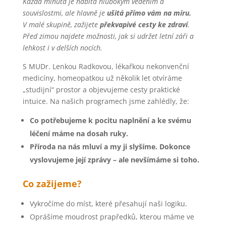
Každá minuta je nabitá hlubokým věděním a
souvislostmi, ale hlavně je
ušitá přímo vám na míru.
V malé skupině, zažijete
překvapivé cesty ke zdraví
.
Před zimou najdete možnosti, jak si udržet letní záři a
lehkost i v delších nocích.
S MUDr. Lenkou Radkovou, lékařkou nekonvenční
medicíny, homeopatkou už několik let otvíráme
„studijní“ prostor a objevujeme cesty praktické
intuice. Na našich programech jsme zahlédly, že:
Co potřebujeme k pocitu naplnění a ke svému
léčení máme na dosah ruky.
Příroda na nás mluví a my ji slyšíme. Dokonce
vyslovujeme její zprávy – ale nevšímáme si toho.
Co zažijeme?
Vykročíme do míst, které přesahují naši logiku.
Oprášíme moudrost prapředků, kterou máme ve