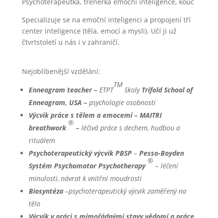
Psychoterapeutka, trenérka emoční inteligence, kouč
Specializuje se na emoční inteligenci a propojení tří
center inteligence (těla, emocí a mysli). Učí ji už
čtvrtstoletí u nás i v zahraničí.
Nejoblíbenější vzdělání:
TM
Enneagram teacher –
ETPT
školy
Trifold School of
Enneagram, USA
–
psychologie osobnosti
Výcvik práce s tělem a emocemi – MAITRI
®
breathwork
–
léčivá práce s dechem, hudbou a
rituálem
Psychoterapeutický výcvik PBSP
–
Pesso-Boyden
®
Systém Psychomotor Psychotherapy
– léčení
minulosti, návrat k vnitřní moudrosti
Biosyntéza
–psychoterapeutický výcvik zaměřený na
tělo
Výcvik v práci s mimořádnými stavy vědomí a práce