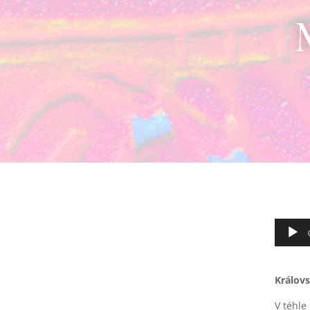
Audio
přehrá
Královs
V téhle