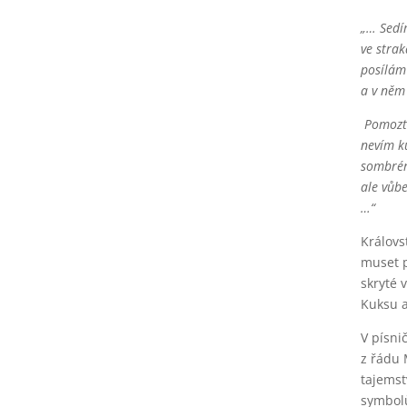
„… Sedí
ve stra
posílám
a v něm 
Pomozt
nevím k
sombrér
ale vůb
…“
Královs
muset p
skryté 
Kuksu a
V písni
z řádu 
tajemst
symbolů