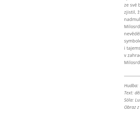
ze své 
zjistil
nadmula
Milosrd
nevěděl
symbole
i tajem
v zahra
Milosrd
________
Hudba: 
Text: dě
Sóla: Lu
Obraz z