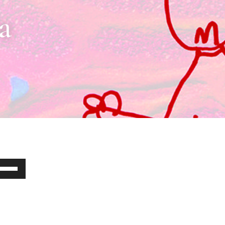
a
užitím
pek
horu/dolů
ýšíte
bo
ížíte