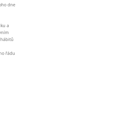
noho dne
iku a
avním
 hábitů
ého řádu