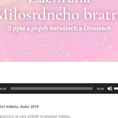
Milosrdného bratr
O pýše a jiných Neřestech a Ctnostech
Po
00:00
00:00
vač
ši
na
zv
tví Hábitu, Kuks 2019
ne
 písničce je celý příběh Království hábitu.
sn