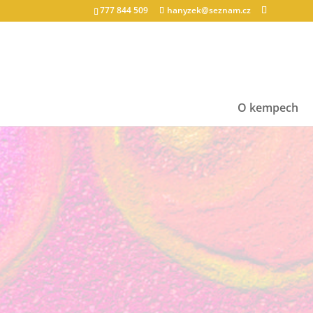
777 844 509
hanyzek@seznam.cz
O kempech