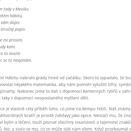
úr
m tady v Mexiku
hl
katém hábitu,
 vám dopis
stručný popis.
e mi prosím,
udy kam,
o tu nosím
ec se tu nevyznám.
tví Hábitu nabralo grády hned od začátku. Skoro to vypadalo, že 
ovolat nějakého matematika, aby nám pomohl vyluštit šifry, symbo
významy. Nakonec jsme to dali s dopomocí kamenných rytířů v zah
 taky s dopomocí nespoutaného myšlení dětí.
čce je vlastně celý příběh toho, co jsme na kempu řešili. Náš znám
Milosrdných bratří je prostě zvědavý jako opice. Nestačí mu, že zná
ví bylin a léčení, touží poznat všechny souvislosti a tajemství znaků
. No, a stalo se mu, co se může stát nám všem. Když prozkoumal 