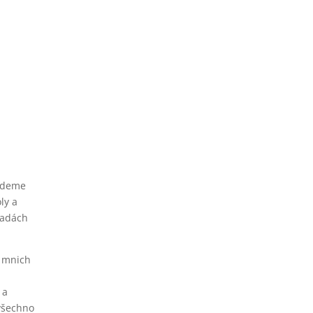
oveň
asitosti.
budeme
ly a
radách
ý mnich
 a
všechno