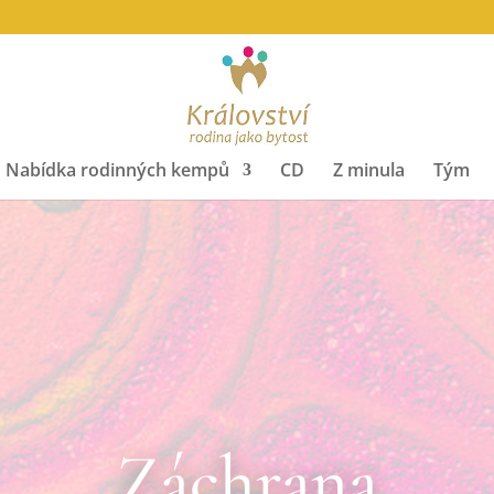
Nabídka rodinných kempů
CD
Z minula
Tým
Záchrana