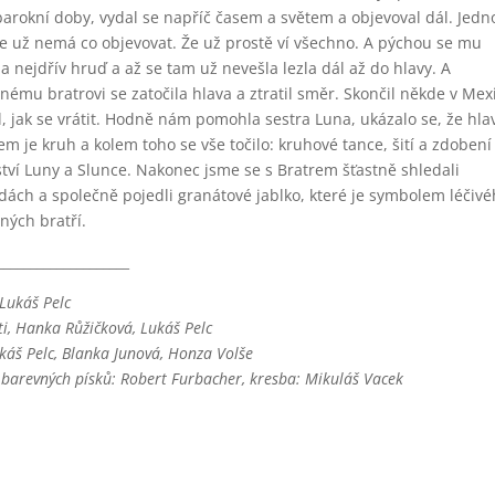
barokní doby, vydal se napříč časem a světem a objevoval dál. Jed
, že už nemá co objevovat. Že už prostě ví všechno. A pýchou se mu
 nejdřív hruď a až se tam už nevešla lezla dál až do hlavy. A
nému bratrovi se zatočila hlava a ztratil směr. Skončil někde v Mex
, jak se vrátit. Hodně nám pomohla sestra Luna, ukázalo se, že hl
m je kruh a kolem toho se vše točilo: kruhové tance, šití a zdobení
ství Luny a Slunce. Nakonec jsme se s Bratrem šťastně shledali
dách a společně pojedli granátové jablko, které je symbolem léčiv
ných bratří.
____________________
Lukáš Pelc
ti, Hanka Růžičková, Lukáš Pelc
káš Pelc, Blanka Junová, Honza Volše
 barevných písků: Robert Furbacher, kresba: Mikuláš Vacek