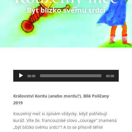
Být blízko svému srdci
Audio
00:00
00:00
přehrávač
Království Kordu (anebo mordu?), Bílé Poličany
2019
Kouzelný meč si zpívám vždycky, když potřebuji
kuráž. Víte že, francouzské slovo „courage“ znamená
„být blízko svému srdci“? A to se přesně téhle