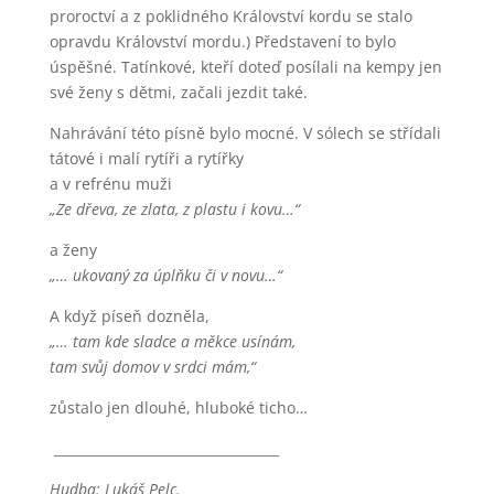
proroctví a z poklidného Království kordu se stalo
opravdu Království mordu.) Představení to bylo
úspěšné. Tatínkové, kteří doteď posílali na kempy jen
své ženy s dětmi, začali jezdit také.
Nahrávání této písně bylo mocné. V sólech se střídali
tátové i malí rytíři a rytířky
a v refrénu muži
„Ze dřeva, ze zlata, z plastu i kovu…“
a ženy
„… ukovaný za úplňku či v novu…“
A když píseň dozněla,
„… tam kde sladce a měkce usínám,
tam svůj domov v srdci mám,“
zůstalo jen dlouhé, hluboké ticho…
__________________________________
Hudba: Lukáš Pelc.