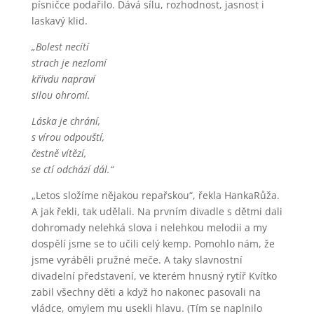
písničce podařilo. Dává sílu, rozhodnost, jasnost i
laskavý klid.
„Bolest necítí
strach je nezlomí
křivdu napraví
silou ohromí.
Láska je chrání,
s vírou odpouští,
čestně vítězí,
se ctí odchází dál.“
„Letos složíme nějakou repařskou“, řekla HankaRůža.
A jak řekli, tak udělali. Na prvním divadle s dětmi dali
dohromady nelehká slova i nelehkou melodii a my
dospělí jsme se to učili celý kemp. Pomohlo nám, že
jsme vyráběli pružné meče. A taky slavnostní
divadelní představení, ve kterém hnusný rytíř Kvítko
zabil všechny děti a když ho nakonec pasovali na
vládce, omylem mu usekli hlavu. (Tím se naplnilo