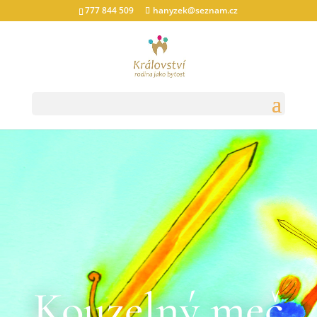
777 844 509
hanyzek@seznam.cz
Kouzelný meč