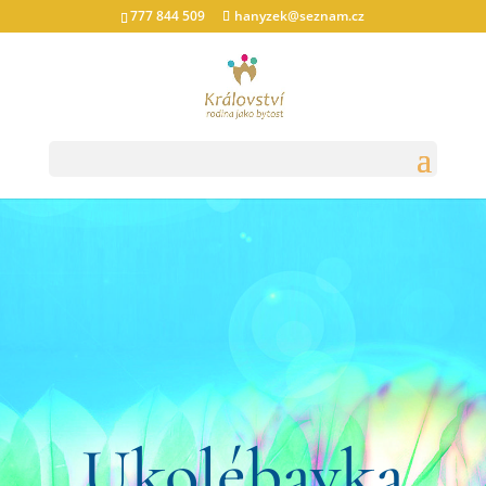
777 844 509
hanyzek@seznam.cz
Ukolébavka