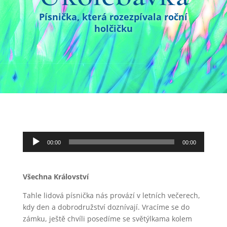
Písnička, která rozezpívala roční
holčičku
Audio
00:00
00:00
přehrávač
Všechna Království
Tahle lidová písnička nás provází v letních večerech,
kdy den a dobrodružství doznívají. Vracíme se do
zámku, ještě chvíli posedíme se světýlkama kolem