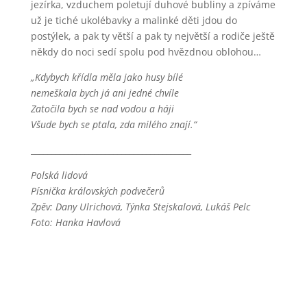
jezírka, vzduchem poletují duhové bubliny a zpíváme
už je tiché ukolébavky a malinké děti jdou do
postýlek, a pak ty větší a pak ty největší a rodiče ještě
někdy do noci sedí spolu pod hvězdnou oblohou…
„Kdybych křídla měla jako husy bílé
nemeškala bych já ani jedné chvíle
Zatočila bych se nad vodou a háji
Všude bych se ptala, zda milého znají.“
_______________________________________
Polská lidová
Písnička královských podvečerů
Zpěv: Dany Ulrichová, Týnka Stejskalová, Lukáš Pelc
Foto: Hanka Havlová